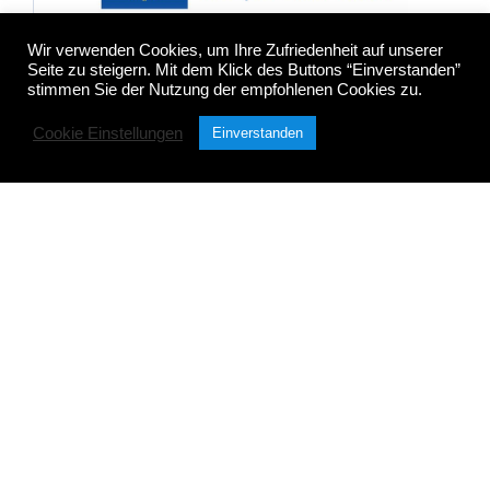
Wir verwenden Cookies, um Ihre Zufriedenheit auf unserer
Seite zu steigern. Mit dem Klick des Buttons “Einverstanden”
„Gemäß der Beratungsrichtlinie des Freistaates Thüringen
stimmen Sie der Nutzung der empfohlenen Cookies zu.
erhält das Unternehmen eine Förderung für Beratungen und
Prozessbegleitungen, die Strategien zum Aufbau bzw. für
Cookie Einstellungen
Einverstanden
eine nachhaltige positive Entwicklung und Sicherung von
KMU unterstützen. Die Förderung erfolgt aus Mitteln des
Europäischen Sozialfonds Plus und aus Mitteln des
Freistaats Thüringen.“