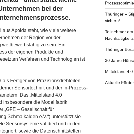
Prozessoptimi
 Unternehmen bei der
Thüringer – St
 Unternehmensprozesse.
sichern!
aus Apolda steht, wie viele weitere
Teilnehmer am 
ternehmen der Region vor der
Nachhaltigkei
 wettbewerbsfähig zu sein. Ein
Thüringer Berat
zess der eigenen Produkte und
esetzten Verfahren und Technologien ist
30 Jahre Höris
Mittelstand 4.0
als Fertiger von Präzisionsdrehteilen
Aktuelle Förd
oderner Sensortechnik und der In-Prozess-
metern. Das „Mittelstand 4.0
 insbesondere die Modellfabrik
r „GFE – Gesellschaft für
ng Schmalkalden e.V.“) unterstützt sie
te Sensorsysteme validiert und in den
egriert, sowie die Datenschnittstellen