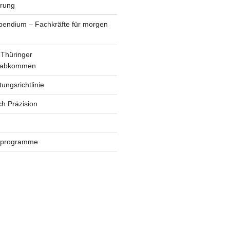
erung
ipendium – Fachkräfte für morgen
Thüringer
tsabkommen
ungsrichtlinie
ch Präzision
erprogramme