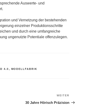
tsprechende Auswerte- und
t.
tegration und Vernetzung der bestehenden
eigerung einzelner Produktionsschritte
reichen und durch eine umfangreiche
ung ungenutzte Potentiale offenzulegen.
D 4.0
,
MODELLFABRIK
WEITER
Nächster
Beitrag
30 Jahre Hörisch Präzision