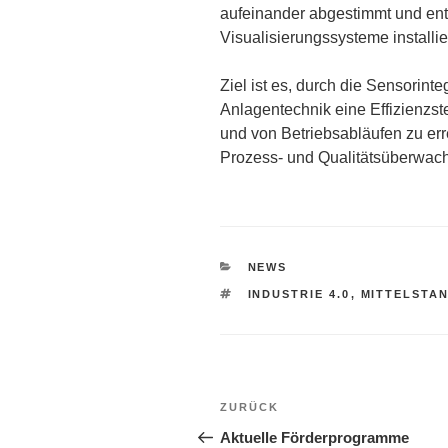
aufeinander abgestimmt und en
Visualisierungssysteme installier
Ziel ist es, durch die Sensorin
Anlagentechnik eine Effizienzst
und von Betriebsabläufen zu er
Prozess- und Qualitätsüberwach
KATEGORIEN
NEWS
SCHLAGWÖRTER
INDUSTRIE 4.0
,
MITTELSTAN
Beitragsnavigation
Vorheriger
ZURÜCK
Beitrag
Aktuelle Förderprogramme