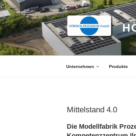
Zum
Inhalt
springen
H
Unternehmen
Produkte
Mittelstand 4.0
Die Modellfabrik Proz
Kompetenzzentrum Ilm