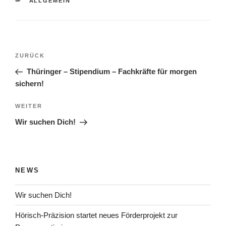
KATEGORIEN
ALLGEMEIN
Beitragsnavigation
Vorheriger
ZURÜCK
Beitrag
Thüringer – Stipendium – Fachkräfte für morgen
sichern!
Nächster
WEITER
Beitrag
Wir suchen Dich!
NEWS
Wir suchen Dich!
Hörisch-Präzision startet neues Förderprojekt zur