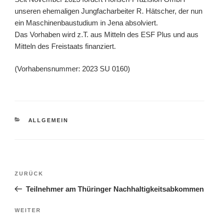
unseren ehemaligen Jungfacharbeiter R. Hätscher, der nun
ein Maschinenbaustudium in Jena absolviert.
Das Vorhaben wird z.T. aus Mitteln des ESF Plus und aus
Mitteln des Freistaats finanziert.
(Vorhabensnummer: 2023 SU 0160)
KATEGORIEN
ALLGEMEIN
Beitragsnavigation
Vorheriger
ZURÜCK
Beitrag
Teilnehmer am Thüringer Nachhaltigkeitsabkommen
Nächster
WEITER