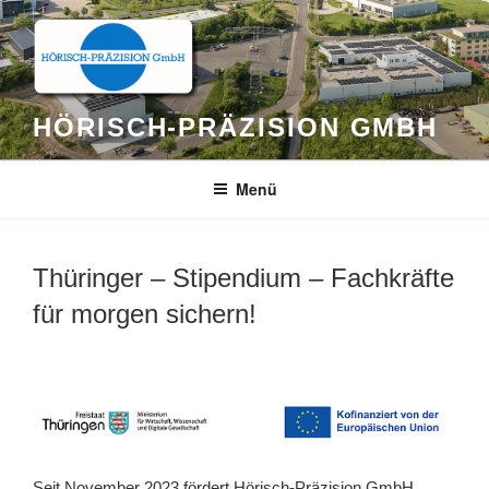
Zum
Inhalt
springen
HÖRISCH-PRÄZISION GMBH
Menü
Thüringer – Stipendium – Fachkräfte
für morgen sichern!
Seit November 2023 fördert Hörisch-Präzision GmbH