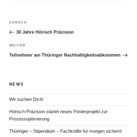
Beitragsnavigation
Vorheriger
ZURÜCK
Beitrag
30 Jahre Hörisch Präzision
Nächster
WEITER
Beitrag
Teilnehmer am Thüringer Nachhaltigkeitsabkommen
NEWS
Wir suchen Dich!
Hörisch-Präzision startet neues Förderprojekt zur
Prozessoptimierung
Thüringer – Stipendium – Fachkräfte für morgen sichern!